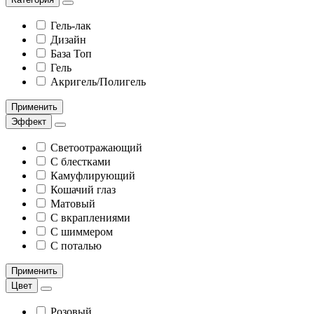
Гель-лак
Дизайн
База Топ
Гель
Акригель/Полигель
Применить
Эффект
Светоотражающий
С блестками
Камуфлирующий
Кошачий глаз
Матовый
С вкраплениями
С шиммером
С поталью
Применить
Цвет
Розовый