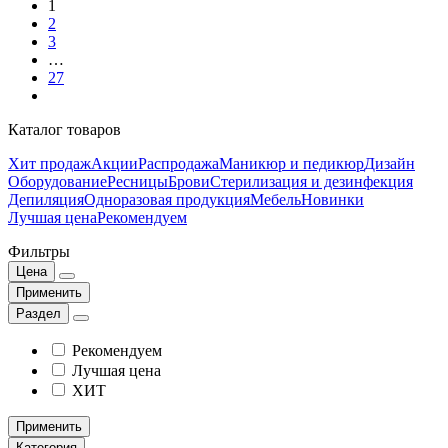
1
2
3
…
27
Каталог товаров
Хит продаж
Акции
Распродажа
Маникюр и педикюр
Дизайн
Оборудование
Ресницы
Брови
Стерилизация и дезинфекция
Депиляция
Одноразовая продукция
Мебель
Новинки
Лучшая цена
Рекомендуем
Фильтры
Цена
Применить
Раздел
Рекомендуем
Лучшая цена
ХИТ
Применить
Категория