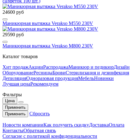
салфеток 100 шт.)
24600 руб
Маникюрная вытяжка Verakso M550 230V
29590 руб
Маникюрная вытяжка Verakso M800 230V
Каталог товаров
Хит продаж
Акции
Распродажа
Маникюр и педикюр
Дизайн
Оборудование
Ресницы
Брови
Стерилизация и дезинфекция
Депиляция
Одноразовая продукция
Мебель
Новинки
Лучшая цена
Рекомендуем
Фильтры
Цена
Применить
Сбросить
Применить
Новости компании
Как получить скидку
Доставка
Оплата
Контакты
Обратная связь
Согласие с политикой конфиденциальности