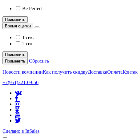
Be Perfect
Применить
Время сцепки
1 сек.
2 сек.
Применить
Сбросить
Применить
Новости компании
Как получить скидку
Доставка
Оплата
Конта
+7(951)321-09-56
Сделано в InSales