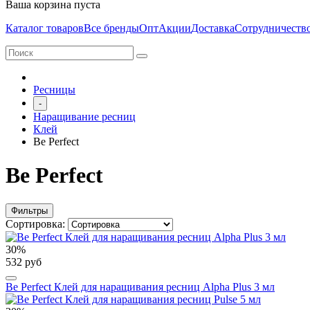
Ваша корзина пуста
Каталог товаров
Все бренды
Опт
Акции
Доставка
Сотрудничеств
Ресницы
-
Наращивание ресниц
Клей
Be Perfect
Be Perfect
Фильтры
Сортировка:
30%
532 руб
Be Perfect Клей для наращивания ресниц Alpha Plus 3 мл