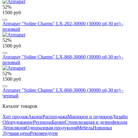
52%
1500 руб
Аппарат "Soline Charms" LX-202-30000 (30000 об,30 вт) -
розовый
52%
1500 руб
Аппарат "Soline Charms" LX-868-30000 (30000 об,30 вт) -
розовый
52%
1500 руб
Аппарат "Soline Charms" LX-868-30000 (30000 об,30 вт) -
черный
Каталог товаров
Хит продаж
Акции
Распродажа
Маникюр и педикюр
Дизайн
Оборудование
Ресницы
Брови
Стерилизация и дезинфекция
Депиляция
Одноразовая продукция
Мебель
Новинки
Лучшая цена
Рекомендуем