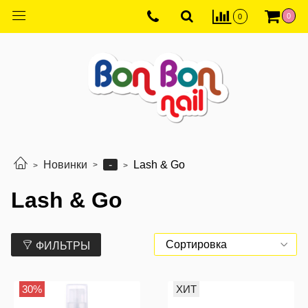
0
0
-
Новинки
Lash & Go
Lash & Go
ФИЛЬТРЫ
30%
ХИТ