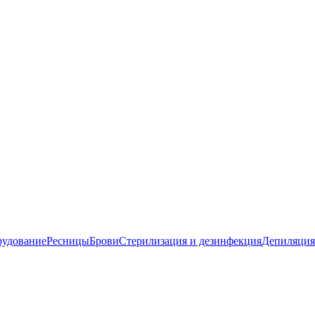
удование
Ресницы
Брови
Стерилизация и дезинфекция
Депиляция