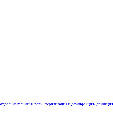
удование
Ресницы
Брови
Стерилизация и дезинфекция
Депиляция