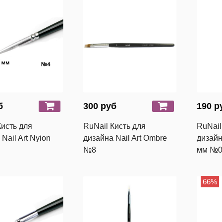
б
300 руб
190 р
Кисть для
RuNail Кисть для
RuNail
Nail Art Nyion
дизайна Nail Art Ombre
дизайна
№8
мм №0
66%