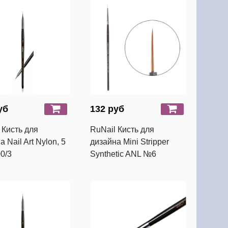
уб
132 руб
 Кисть для
RuNail Кисть для
 Nail Art Nylon, 5
дизайна Mini Stripper
0/3
Synthetic ANL №6