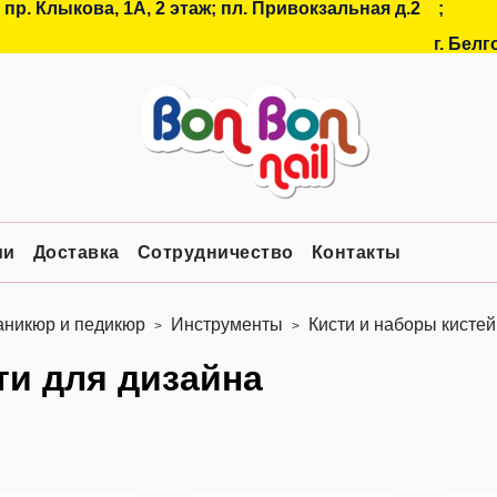
 пр. Клыкова, 1А, 2 этаж; пл. Привокзальная д.2
;
г. Белг
ии
Доставка
Сотрудничество
Контакты
никюр и педикюр
Инструменты
Кисти и наборы кистей
ти для дизайна