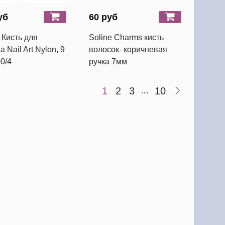
уб
60 руб
 Кисть для
Soline Charms кисть
 Nail Art Nylon, 9
волосок- коричневая
0/4
ручка 7мм
1
2
3
10
…