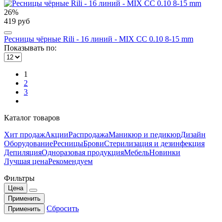
26%
419 руб
Ресницы чёрные Rili - 16 линий - MIX CC 0.10 8-15 mm
Показывать по:
1
2
3
Каталог товаров
Хит продаж
Акции
Распродажа
Маникюр и педикюр
Дизайн
Оборудование
Ресницы
Брови
Стерилизация и дезинфекция
Депиляция
Одноразовая продукция
Мебель
Новинки
Лучшая цена
Рекомендуем
Фильтры
Цена
Применить
Сбросить
Применить