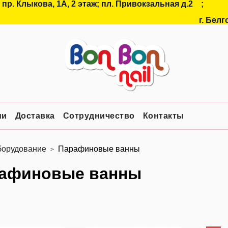
 пр. Клыкова, 1А, 2 этаж; пл. Привокзальная д.2
;
г. Белг
ии
Доставка
Сотрудничество
Контакты
борудование
Парафиновые ванны
афиновые ванны