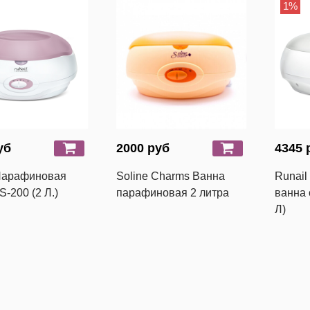
1%
уб
2000 руб
4345 
 Парафиновая
Soline Charms Ванна
Runai
S-200 (2 Л.)
парафиновая 2 литра
ванна 
Л)