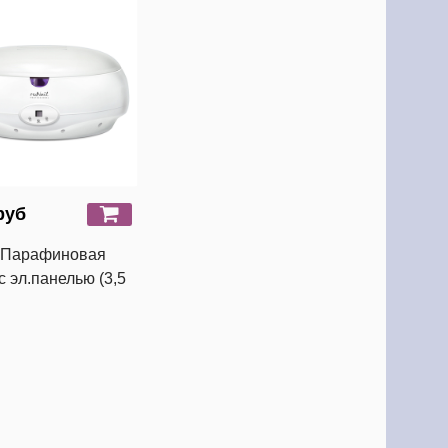
руб
l Парафиновая
с эл.панелью (3,5