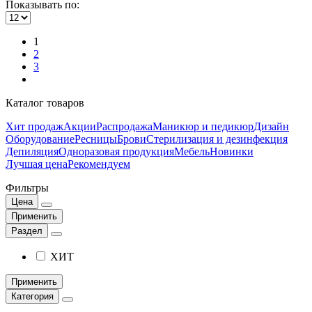
Показывать по:
1
2
3
Каталог товаров
Хит продаж
Акции
Распродажа
Маникюр и педикюр
Дизайн
Оборудование
Ресницы
Брови
Стерилизация и дезинфекция
Депиляция
Одноразовая продукция
Мебель
Новинки
Лучшая цена
Рекомендуем
Фильтры
Цена
Применить
Раздел
ХИТ
Применить
Категория