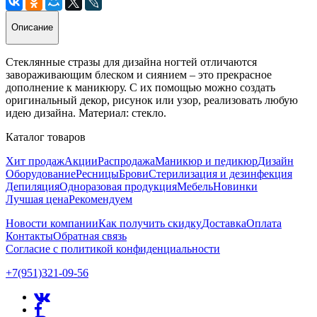
Описание
Стеклянные стразы для дизайна ногтей отличаются
завораживающим блеском и сиянием – это прекрасное
дополнение к маникюру. С их помощью можно создать
оригинальный декор, рисунок или узор, реализовать любую
идею дизайна. Материал: стекло.
Каталог товаров
Хит продаж
Акции
Распродажа
Маникюр и педикюр
Дизайн
Оборудование
Ресницы
Брови
Стерилизация и дезинфекция
Депиляция
Одноразовая продукция
Мебель
Новинки
Лучшая цена
Рекомендуем
Новости компании
Как получить скидку
Доставка
Оплата
Контакты
Обратная связь
Согласие с политикой конфиденциальности
+7(951)321-09-56