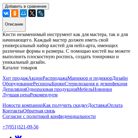
Добавить в сравнение
Описание
Кисти незаменимый инструмент как для мастера, так и для
начинающего. Каждый мастер должен иметь свой
универсальный набор кистей для нейл-арта, имеющих
различные формы и размеры. С помощью кистей вы можете
выполнить плоскостную роспись, создать тонировки и
уникальный дизайн.
Каталог товаров
Хит продаж
Акции
Распродажа
Маникюр и педикюр
Дизайн
Оборудование
Ресницы
Брови
Стерилизация и дезинфекция
Депиляция
Одноразовая продукция
Мебель
Новинки
Лучшая цена
Рекомендуем
Новости компании
Как получить скидку
Доставка
Оплата
Контакты
Обратная связь
Согласие с политикой конфиденциальности
+7(951)321-09-56