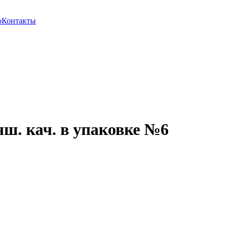
о
Контакты
чш. кач. в упаковке №6