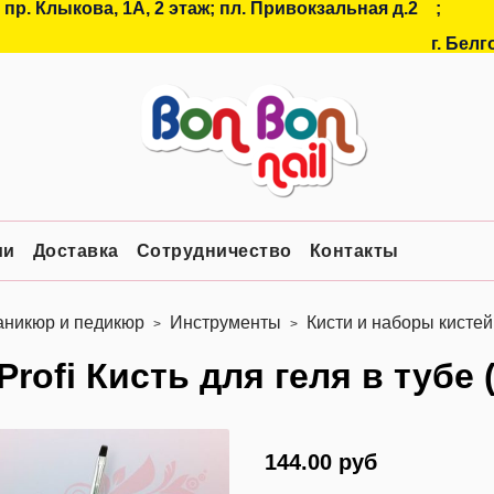
 пр. Клыкова, 1А, 2 этаж; пл. Привокзальная д.2
;
г. Белг
ии
Доставка
Сотрудничество
Контакты
никюр и педикюр
Инструменты
Кисти и наборы кистей
 Profi Кисть для геля в тубе
144.00 руб