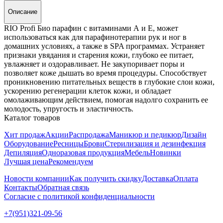
Описание
RIO Profi Био парафин с витаминами А и Е, может
использоваться как для парафинотерапии рук и ног в
домашних условиях, а также в SPA программах. Устраняет
признаки увядания и старения кожи, глубоко ее питает,
увлажняет и оздоравливает. Не закупоривает поры и
позволяет коже дышать во время процедуры. Способствует
проникновению питательных веществ в глубокие слои кожи,
ускорению регенерации клеток кожи, и обладает
омолаживающим действием, помогая надолго сохранить ее
молодость, упругость и эластичность.
Каталог товаров
Хит продаж
Акции
Распродажа
Маникюр и педикюр
Дизайн
Оборудование
Ресницы
Брови
Стерилизация и дезинфекция
Депиляция
Одноразовая продукция
Мебель
Новинки
Лучшая цена
Рекомендуем
Новости компании
Как получить скидку
Доставка
Оплата
Контакты
Обратная связь
Согласие с политикой конфиденциальности
+7(951)321-09-56