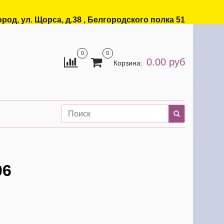
ород, ул. Щорса, д.38 , Белгородского полка 51
0
0
0.00 руб
Корзина:
06