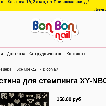
 пр. Клыкова, 1А, 2 этаж; пл. Привокзальная д.2
;
г. Белг
ии
Доставка
Сотрудничество
Контакты
овинки
Все бренды
BlooMaX
стина для стемпинга XY-NB
150.00 руб