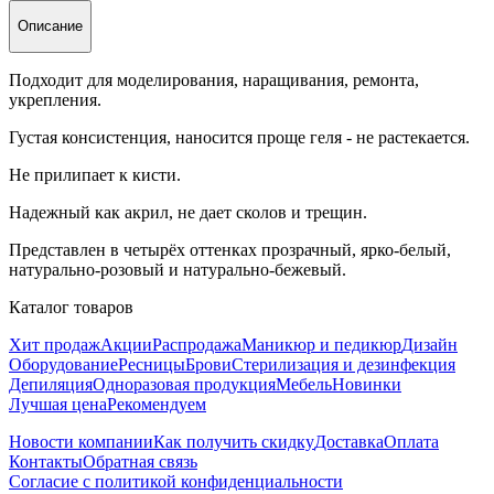
Описание
Подходит для моделирования, наращивания, ремонта,
укрепления.
Густая консистенция, наносится проще геля - не растекается.
Не прилипает к кисти.
Надежный как акрил, не дает сколов и трещин.
Представлен в четырёх оттенках прозрачный, ярко-белый,
натурально-розовый и натурально-бежевый.
Каталог товаров
Хит продаж
Акции
Распродажа
Маникюр и педикюр
Дизайн
Оборудование
Ресницы
Брови
Стерилизация и дезинфекция
Депиляция
Одноразовая продукция
Мебель
Новинки
Лучшая цена
Рекомендуем
Новости компании
Как получить скидку
Доставка
Оплата
Контакты
Обратная связь
Согласие с политикой конфиденциальности