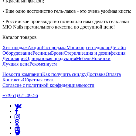
• Красивый флакон;
• Еще одно достоинство гель-лаков - это очень удобная кисть;
• Российское производство позволило нам сделать гель-лаки
MIO Nails премиального качества по доступной цене!
Каталог товаров
Хит продаж
Акции
Распродажа
Маникюр и педикюр
Дизайн
Оборудование
Ресницы
Брови
Стерилизация и дезинфекция
Депиляция
Одноразовая продукция
Мебель
Новинки
Лучшая цена
Рекомендуем
Новости компании
Как получить скидку
Доставка
Оплата
Контакты
Обратная связь
Согласие с политикой конфиденциальности
+7(951)321-09-56