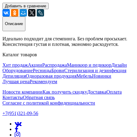
Добавить в сравнение
Описание
Идеально подходит для стемпинга. Без проблем просыхает.
Консистенция густая и плотная, экономно расходуется.
Каталог товаров
Хит продаж
Акции
Распродажа
Маникюр и педикюр
Дизайн
Оборудование
Ресницы
Брови
Стерилизация и дезинфекция
Депиляция
Одноразовая продукция
Мебель
Новинки
Лучшая цена
Рекомендуем
Новости компании
Как получить скидку
Доставка
Оплата
Контакты
Обратная связь
Согласие с политикой конфиденциальности
+7(951)321-09-56