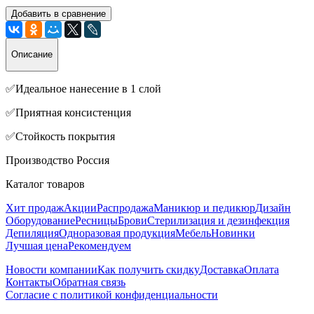
Добавить в сравнение
Описание
✅Идеальное нанесение в 1 слой
✅Приятная консистенция
✅Стойкость покрытия
Производство Россия
Каталог товаров
Хит продаж
Акции
Распродажа
Маникюр и педикюр
Дизайн
Оборудование
Ресницы
Брови
Стерилизация и дезинфекция
Депиляция
Одноразовая продукция
Мебель
Новинки
Лучшая цена
Рекомендуем
Новости компании
Как получить скидку
Доставка
Оплата
Контакты
Обратная связь
Согласие с политикой конфиденциальности