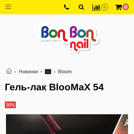
0
0
-
Новинки
Bloom
Гель-лак BlooMaX 54
30%