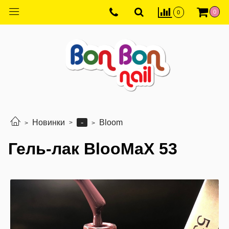
0
0
-
Новинки
Bloom
Гель-лак BlooMaX 53