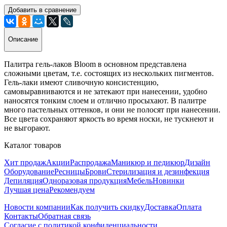
Добавить в сравнение
Описание
Палитра гель-лаков Bloom в основном представлена
сложными цветам, т.е. состоящих из нескольких пигментов.
Гель-лаки имеют сливочную консистенцию,
самовыравниваются и не затекают при нанесении, удобно
наносятся тонким слоем и отлично просыхают. В палитре
много пастельных оттенков, и они не полосят при нанесении.
Все цвета сохраняют яркость во время носки, не тускнеют и
не выгорают.
Каталог товаров
Хит продаж
Акции
Распродажа
Маникюр и педикюр
Дизайн
Оборудование
Ресницы
Брови
Стерилизация и дезинфекция
Депиляция
Одноразовая продукция
Мебель
Новинки
Лучшая цена
Рекомендуем
Новости компании
Как получить скидку
Доставка
Оплата
Контакты
Обратная связь
Согласие с политикой конфиденциальности