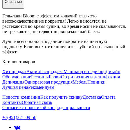
Описание
Гель-лаки Bloom с эффектом кошачий глаз - это
высококачественные покрытия! Легко наносятся, не
растекаются во время сушки, во время носки не скалываются,
не трескаются, не теряют первоначальный блеск.
Лучше всего наносить данное покрытие на цветную
подложку. Если вы хотите получить глубокий и насыщенный
эффект.
Каталог товаров
Хит продаж
Акции
Распродажа
Маникюр и педикюр
Дизайн
Оборудование
Ресницы
Брови
Стерилизация и дезинфекция
Депиляция
Одноразовая продукция
Мебель
Новинки
Лучшая цена
Рекомендуем
Новости компании
Как получить скидку
Доставка
Оплата
Контакты
Обратная связь
Согласие с политикой конфиденциальности
+7(951)321-09-56