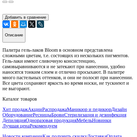
Добавить в сравнение
Описание
Палитра гель-лаков Bloom в основном представлена
сложными цветам, т.е. состоящих из нескольких пигментов.
Гель-лаки имеют сливочную консистенцию,
самовыравниваются и не затекают при нанесении, удобно
наносятся тонким слоем и отлично просыхают. В палитре
много пастельных оттенков, и они не полосят при нанесении.
Все цвета сохраняют яркость во время носки, не тускнеют и
не выгорают.
Каталог товаров
Хит продаж
Акции
Распродажа
Маникюр и педикюр
Дизайн
Оборудование
Ресницы
Брови
Стерилизация и дезинфекция
Депиляция
Одноразовая продукция
Мебель
Новинки
Лучшая цена
Рекомендуем
Новости компании
Как получить скидку
Доставка
Оплата