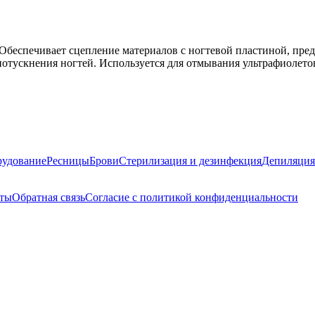
 Обеспечивает сцепление материалов с ногтевой пластиной, пре
 потускнения ногтей. Используется для отмывания ультрафиолето
удование
Ресницы
Брови
Стерилизация и дезинфекция
Депиляция
кты
Обратная связь
Согласие с политикой конфиденциальности