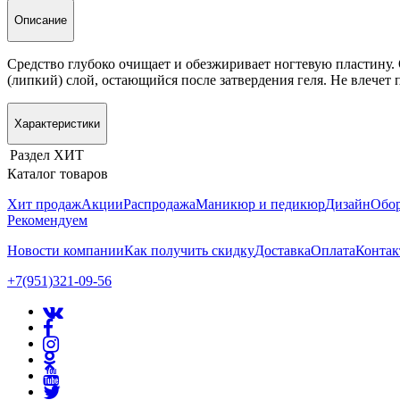
Описание
Средство глубоко очищает и обезжиривает ногтевую пластину.
(липкий) слой, остающийся после затвердения геля. Не влечет
Характеристики
Раздел
ХИТ
Каталог товаров
Хит продаж
Акции
Распродажа
Маникюр и педикюр
Дизайн
Обор
Рекомендуем
Новости компании
Как получить скидку
Доставка
Оплата
Конта
+7(951)321-09-56