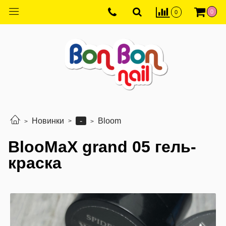
0
0
-
Новинки
Bloom
BlooMaX grand 05 гель-
краска