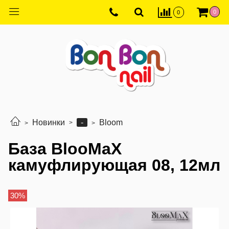
0
0
-
Новинки
Bloom
База BlooMaX
камуфлирующая 08, 12мл
30%